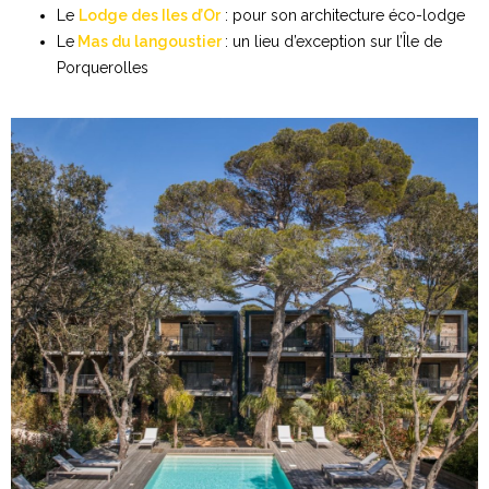
Le
Lodge des Iles d’Or
: pour son architecture éco-lodge
Le
Mas du langoustier
: un lieu d’exception sur l’Île de
Porquerolles