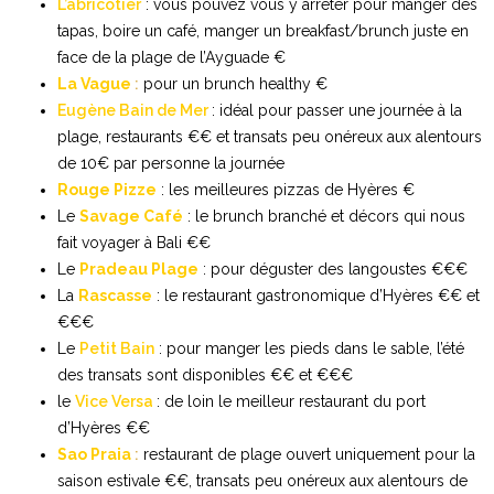
L’abricotier
: vous pouvez vous y arrêter pour manger des
tapas, boire un café, manger un breakfast/brunch juste en
face de la plage de l’Ayguade €
La Vague
:
pour un brunch healthy €
Eugène Bain de Mer
: idéal pour passer une journée à la
plage, restaurants €€ et transats peu onéreux aux alentours
de 10€ par personne la journée
Rouge Pizze
: les meilleures pizzas de Hyères €
Le
Savage Café
: le brunch branché et décors qui nous
fait voyager à Bali €€
Le
Pradeau Plage
: pour déguster des langoustes €€€
La
Rascasse
: le restaurant gastronomique d’Hyères €€ et
€€€
Le
Petit Bain
: pour manger les pieds dans le sable, l’été
des transats sont disponibles €€ et €€€
le
Vice Versa
: de loin le meilleur restaurant du port
d’Hyères €€
Sao Praia
:
restaurant de plage ouvert uniquement pour la
saison estivale €€, transats peu onéreux aux alentours de