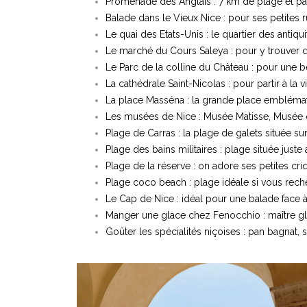
Promenade des Anglais : 7 km de plage et pal
Balade dans le Vieux Nice : pour ses petites 
Le quai des Etats-Unis : le quartier des antiqui
Le marché du Cours Saleya : pour y trouver de
Le Parc de la colline du Château : pour une b
La cathédrale Saint-Nicolas : pour partir à la
La place Masséna : la grande place emblémat
Les musées de Nice : Musée Matisse, Musée 
Plage de Carras : la plage de galets située s
Plage des bains militaires : plage située juste
Plage de la réserve : on adore ses petites cr
Plage coco beach : plage idéale si vous rech
Le Cap de Nice : idéal pour une balade face à
Manger une glace chez Fenocchio : maître gl
Goûter les spécialités niçoises : pan bagnat, 