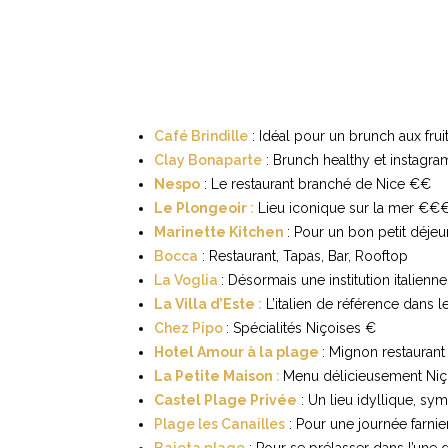
Café Brindille
: Idéal pour un brunch aux fr
Clay Bonaparte
: Brunch healthy et instag
Nespo
: Le restaurant branché de Nice €€
Le Plongeoir
:
Lieu iconique sur la mer €€
Marinette Kitchen
: Pour un bon petit déje
Bocca
: Restaurant, Tapas, Bar, Rooftop
La Voglia
: D
ésormais une institution italien
La Villa d’Este
:
L’italien de référence dans 
Chez Pipo
: Spécialités Niçoises €
Hotel Amour à la plage
: Mignon restauran
La Petite Maison
:
Menu délicieusement Ni
Castel Plage Privée
: Un lieu idyllique, sy
Plage les Canailles
: Pour une journée farnie
Baieta plage
: Pour se prélasser dans l’une