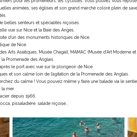
miers pour les promeneurs, les cyclistes. Vous pouvez vous reposer 
ruelles animées, ses églises et son grand marché coloré plein de save
tés.
 belles senteurs et spécialités niçoises.
elle vue sur Nice et la Baie des Anges.
 visite d’un des monuments historiques de Nice.
ique de Nice.
des Arts Asiatiques, Musée Chagall, MAMAC (Musée d’Art Moderne et 
ur la Promenade des Anglais.
 après le port avec vue sur le plongeoir de Nice.
iques et son calme loin de l’agitation de la Promenade des Anglais.
erchez du calme ! Vous pouvez même y faire une balade via le sentier 
 la mer.
acier depuis 1966.
socca, pissaladière, salade niçoise…