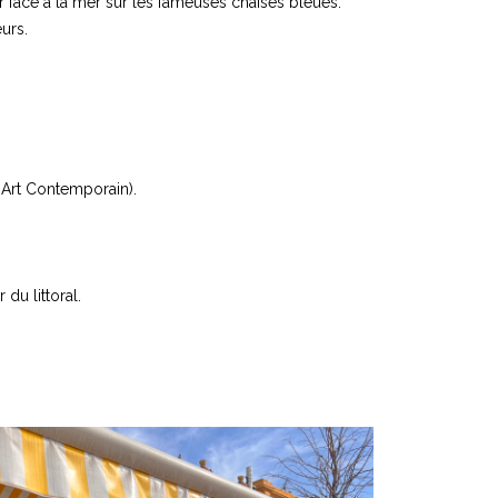
face à la mer sur les fameuses chaises bleues.
urs.
Art Contemporain).
du littoral.