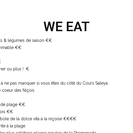
WE EAT
uits & légumes de saison €€
rammable €€
€
uner ou plus ! €
ne à ne pas manquer si vous êtes du côté du Cours Saleya
le coeur des Niçois
t de plage €€
çois €€
mbole de la dolce vita à la niçoise €€€€
nte à la plage
 des plus célèbres plages privées de la Promenade